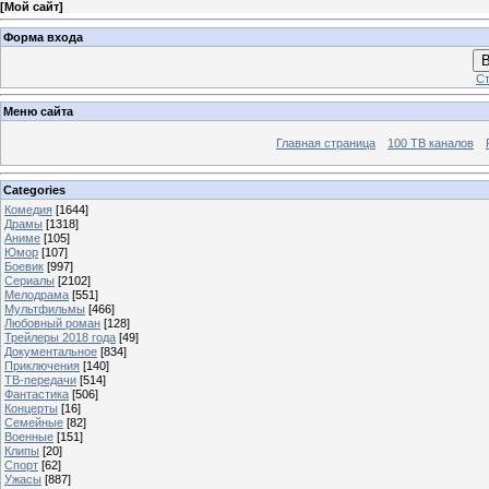
[
Мой сайт
]
Форма входа
В
Ст
Меню сайта
Главная страница
100 ТВ каналов
Categories
Комедия
[1644]
Драмы
[1318]
Аниме
[105]
Юмор
[107]
Боевик
[997]
Сериалы
[2102]
Мелодрама
[551]
Мультфильмы
[466]
Любовный роман
[128]
Трейлеры 2018 года
[49]
Документальное
[834]
Приключения
[140]
ТВ-передачи
[514]
Фантастика
[506]
Концерты
[16]
Семейные
[82]
Военные
[151]
Клипы
[20]
Спорт
[62]
Ужасы
[887]