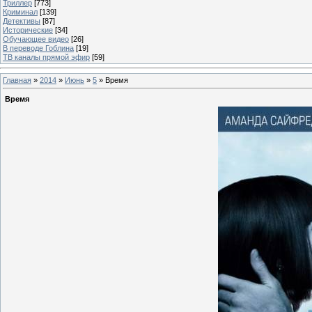
Триллер
[773]
Криминал
[139]
Детективы
[87]
Исторические
[34]
Обучающее видео
[26]
В переводе Гоблина
[19]
ТВ каналы прямой эфир
[59]
Главная
»
2014
»
Июнь
»
5
» Время
Время