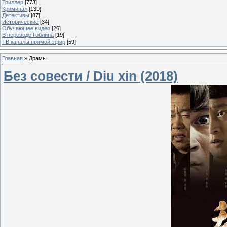
Триллер
[773]
Криминал
[139]
Детективы
[87]
Исторические
[34]
Обучающее видео
[26]
В переводе Гоблина
[19]
ТВ каналы прямой эфир
[59]
Главная
»
Драмы
Без совести / Diu xin (2018)