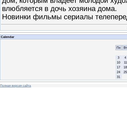
дом, которым владеет молодой худож
влюбляется в дочь хозяина дома.
Новинки фильмы сериалы телеперед
Calendar
Пн
Вт
3
4
10
11
17
18
24
25
31
Полная версия сайта