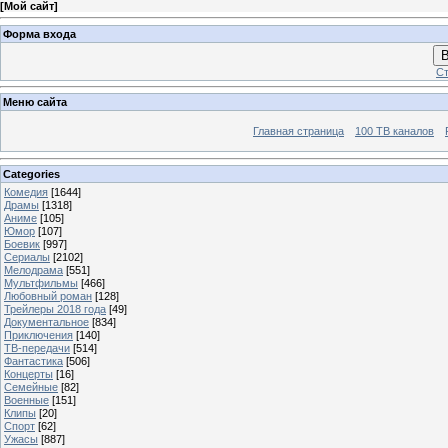
[
Мой сайт
]
Форма входа
В
Ст
Меню сайта
Главная страница
100 ТВ каналов
Categories
Комедия
[1644]
Драмы
[1318]
Аниме
[105]
Юмор
[107]
Боевик
[997]
Сериалы
[2102]
Мелодрама
[551]
Мультфильмы
[466]
Любовный роман
[128]
Трейлеры 2018 года
[49]
Документальное
[834]
Приключения
[140]
ТВ-передачи
[514]
Фантастика
[506]
Концерты
[16]
Семейные
[82]
Военные
[151]
Клипы
[20]
Спорт
[62]
Ужасы
[887]