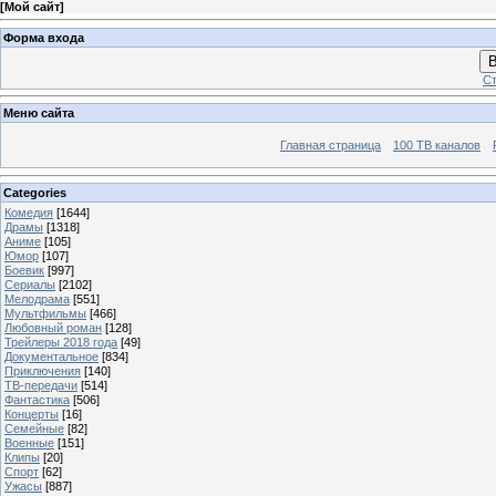
[
Мой сайт
]
Форма входа
В
Ст
Меню сайта
Главная страница
100 ТВ каналов
Categories
Комедия
[1644]
Драмы
[1318]
Аниме
[105]
Юмор
[107]
Боевик
[997]
Сериалы
[2102]
Мелодрама
[551]
Мультфильмы
[466]
Любовный роман
[128]
Трейлеры 2018 года
[49]
Документальное
[834]
Приключения
[140]
ТВ-передачи
[514]
Фантастика
[506]
Концерты
[16]
Семейные
[82]
Военные
[151]
Клипы
[20]
Спорт
[62]
Ужасы
[887]