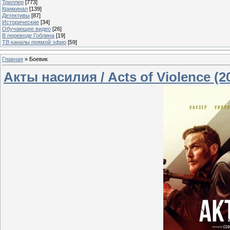
Триллер
[773]
Криминал
[139]
Детективы
[87]
Исторические
[34]
Обучающее видео
[26]
В переводе Гоблина
[19]
ТВ каналы прямой эфир
[59]
Главная
»
Боевик
Акты насилия / Acts of Violence (2