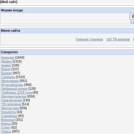
[
Мой сайт
]
Форма входа
В
Ст
Меню сайта
Главная страница
100 ТВ каналов
Categories
Комедия
[1644]
Драмы
[1318]
Аниме
[105]
Юмор
[107]
Боевик
[997]
Сериалы
[2102]
Мелодрама
[551]
Мультфильмы
[466]
Любовный роман
[128]
Трейлеры 2018 года
[49]
Документальное
[834]
Приключения
[140]
ТВ-передачи
[514]
Фантастика
[506]
Концерты
[16]
Семейные
[82]
Военные
[151]
Клипы
[20]
Спорт
[62]
Ужасы
[887]