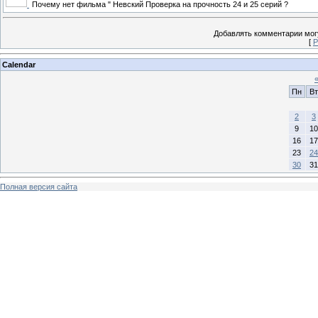
Почему нет фильма " Невский Проверка на прочность 24 и 25 серий ?
Добавлять комментарии могу
[
Р
Calendar
Пн
Вт
2
3
9
10
16
17
23
24
30
31
Полная версия сайта