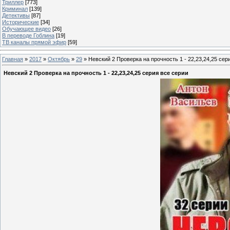
Триллер
[773]
Криминал
[139]
Детективы
[87]
Исторические
[34]
Обучающее видео
[26]
В переводе Гоблина
[19]
ТВ каналы прямой эфир
[59]
Главная
»
2017
»
Октябрь
»
29
» Невский 2 Проверка на прочность 1 - 22,23,24,25 сер
Невский 2 Проверка на прочность 1 - 22,23,24,25 серия все серии