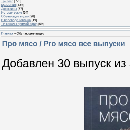
Триллер
[773]
Криминал
[139]
Детективы
[87]
Исторические
[34]
Обучающее видео
[26]
В переводе Гоблина
[19]
ТВ каналы прямой эфир
[59]
Главная
»
Обучающее видео
Про мясо / Pro мясо все выпуски
Добавлен 30 выпуск из