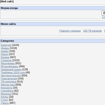
[
Мой сайт
]
Форма входа
В
Ст
Меню сайта
Главная страница
100 ТВ каналов
Categories
Комедия
[1644]
Драмы
[1318]
Аниме
[105]
Юмор
[107]
Боевик
[997]
Сериалы
[2102]
Мелодрама
[551]
Мультфильмы
[466]
Любовный роман
[128]
Трейлеры 2018 года
[49]
Документальное
[834]
Приключения
[140]
ТВ-передачи
[514]
Фантастика
[506]
Концерты
[16]
Семейные
[82]
Военные
[151]
Клипы
[20]
Спорт
[62]
Ужасы
[887]