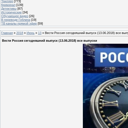
Триллер
[773]
Криминал
[139]
Детективы
[87]
Исторические
[34]
Обучающее видео
[26]
В переводе Гоблина
[19]
ТВ каналы прямой эфир
[59]
Главная
»
2018
»
Июнь
»
13
» Вести Россия сегодняшний выпуск (13.06.2018) все вып
Вести Россия сегодняшний выпуск (13.06.2018) все выпуски