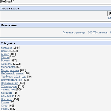
[
Мой сайт
]
Форма входа
В
Ст
Меню сайта
Главная страница
100 ТВ каналов
Categories
Комедия
[1644]
Драмы
[1318]
Аниме
[105]
Юмор
[107]
Боевик
[997]
Сериалы
[2102]
Мелодрама
[551]
Мультфильмы
[466]
Любовный роман
[128]
Трейлеры 2018 года
[49]
Документальное
[834]
Приключения
[140]
ТВ-передачи
[514]
Фантастика
[506]
Концерты
[16]
Семейные
[82]
Военные
[151]
Клипы
[20]
Спорт
[62]
Ужасы
[887]