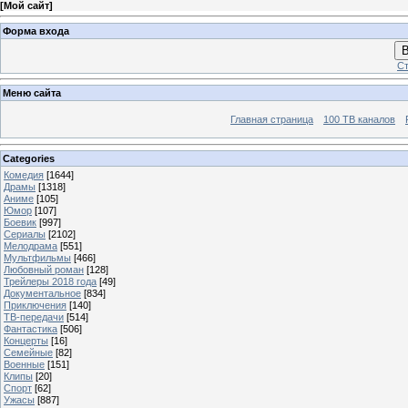
[
Мой сайт
]
Форма входа
В
Ст
Меню сайта
Главная страница
100 ТВ каналов
Categories
Комедия
[1644]
Драмы
[1318]
Аниме
[105]
Юмор
[107]
Боевик
[997]
Сериалы
[2102]
Мелодрама
[551]
Мультфильмы
[466]
Любовный роман
[128]
Трейлеры 2018 года
[49]
Документальное
[834]
Приключения
[140]
ТВ-передачи
[514]
Фантастика
[506]
Концерты
[16]
Семейные
[82]
Военные
[151]
Клипы
[20]
Спорт
[62]
Ужасы
[887]