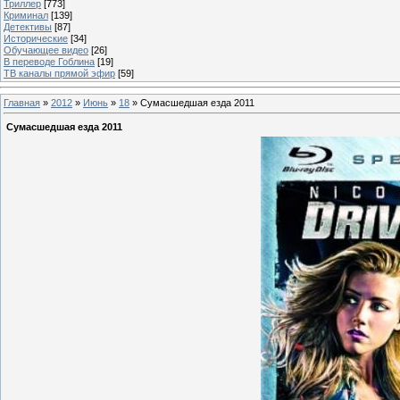
Триллер
[773]
Криминал
[139]
Детективы
[87]
Исторические
[34]
Обучающее видео
[26]
В переводе Гоблина
[19]
ТВ каналы прямой эфир
[59]
Главная
»
2012
»
Июнь
»
18
» Сумасшедшая езда 2011
Сумасшедшая езда 2011