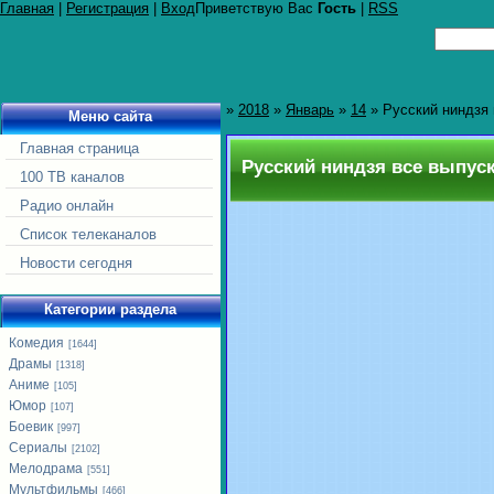
Главная
|
Регистрация
|
Вход
Приветствую Вас
Гость
|
RSS
»
2018
»
Январь
»
14
» Русский ниндзя 
Меню сайта
Главная страница
Русский ниндзя все выпус
100 ТВ каналов
Радио онлайн
Список телеканалов
Новости сегодня
Категории раздела
Комедия
[1644]
Драмы
[1318]
Аниме
[105]
Юмор
[107]
Боевик
[997]
Сериалы
[2102]
Мелодрама
[551]
Мультфильмы
[466]