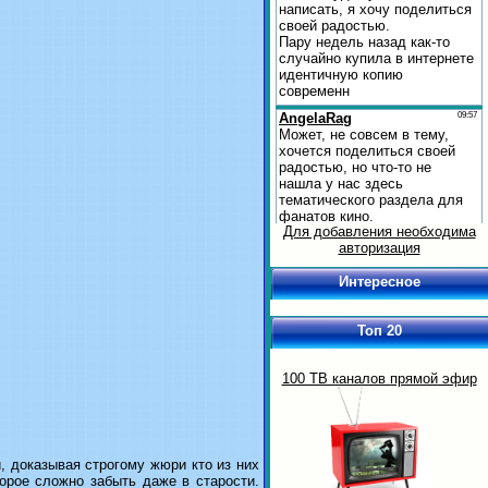
Для добавления необходима
авторизация
Интересное
Топ 20
100 ТВ каналов прямой эфир
, доказывая строгому жюри кто из них
орое сложно забыть даже в старости.