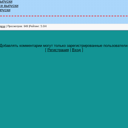
выпуски
се выпуски
ыпуски
дачи
| Просмотров: 949 |
Рейтинг
:
5.0
/
4
Добавлять комментарии могут только зарегистрированные пользователи
[
Регистрация
|
Вход
]