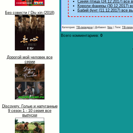
Синяя птица (24.12.2017) все 
Короли фанеры (30.12.2017) в
Бабий бунт (11.12.2017) все в
Без совести / Diu xin (2018)
Категория
:
ТВ-передачи
|
Добавил
:
Nev
|
Теги
:
ТВ-пере
Всего комментариев
:
0
Дорогой мой человек все
серии
Discovery. Голые и напуганные
9 сезон 1 - 10 серия все
выпуски