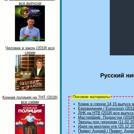
все выпуски
Человек и закон (2019) все
серии
Русский ни
Похожие материалы
Конная полиция на ТНТ (2018)
все серии
Комик в городе 14,15 выпуск в
Евровидение / Eurovision (201
ДНК на НТВ (2018) все выпуск
МастерШеф. Подростки (2018) 
Звезды под гипнозом (11.02.2
Идея на миллион нтв (25.12.2
Привет Андрей / Привет, Андре