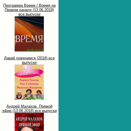
Программа Время / Время на
Первом канале (13.06.2018)
все выпуски
Давай поженимся (2018) все
выпуски
Андрей Малахов. Прямой
эфир (13.06.2018) все выпуски