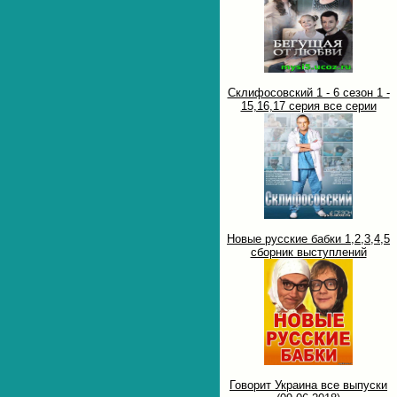
Склифосовский 1 - 6 сезон 1 -
15,16,17 серия все серии
Новые русские бабки 1,2,3,4,5
сборник выступлений
Говорит Украина все выпуски