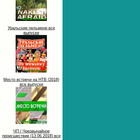
Уральские пельмени все
выпуски
Место встречи на НТВ (2018)
все выпуски
ЧП / Чрезвычайное
происшествие (13.06.2018) все