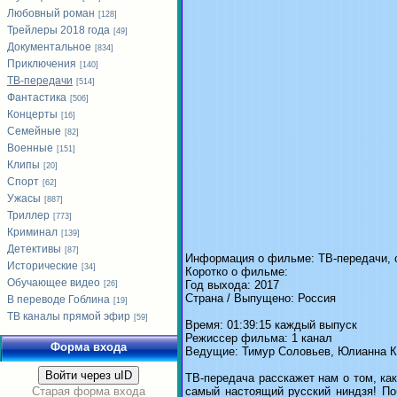
Любовный роман
[128]
Трейлеры 2018 года
[49]
Документальное
[834]
Приключения
[140]
ТВ-передачи
[514]
Фантастика
[506]
Концерты
[16]
Семейные
[82]
Военные
[151]
Клипы
[20]
Спорт
[62]
Ужасы
[887]
Триллер
[773]
Криминал
[139]
Детективы
[87]
Информация о фильме: ТВ-передачи, с
Исторические
[34]
Коротко о фильме:
Обучающее видео
Год выхода: 2017
[26]
Страна / Выпущено: Россия
В переводе Гоблина
[19]
ТВ каналы прямой эфир
[59]
Время: 01:39:15 каждый выпуск
Режиссер фильма: 1 канал
Форма входа
Ведущие: Тимур Соловьев, Юлианна К
Войти через uID
ТВ-передача расскажет нам о том, ка
Старая форма входа
самый настоящий русский ниндзя! По