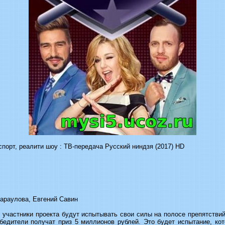
порт, реалити шоу : ТВ-передача Русский ниндзя (2017) HD
араулова, Евгений Савин
к участники проекта будут испытывать свои силы на полосе препятствий
бедители получат приз 5 миллионов рублей. Это будет испытание, кот