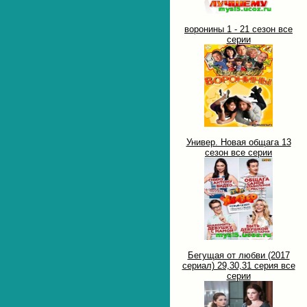
воронины 1 - 21 сезон все
серии
Универ. Новая общага 13
сезон все серии
Бегущая от любви (2017
сериал) 29,30,31 серия все
серии