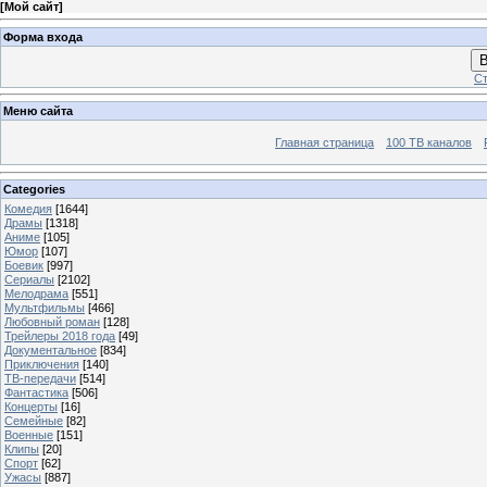
[
Мой сайт
]
Форма входа
В
Ст
Меню сайта
Главная страница
100 ТВ каналов
Categories
Комедия
[1644]
Драмы
[1318]
Аниме
[105]
Юмор
[107]
Боевик
[997]
Сериалы
[2102]
Мелодрама
[551]
Мультфильмы
[466]
Любовный роман
[128]
Трейлеры 2018 года
[49]
Документальное
[834]
Приключения
[140]
ТВ-передачи
[514]
Фантастика
[506]
Концерты
[16]
Семейные
[82]
Военные
[151]
Клипы
[20]
Спорт
[62]
Ужасы
[887]