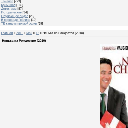
Триллер
[773]
Криминал
[139]
Детективы
[87]
Исторические
[34]
Обучающее видео
[26]
В переводе Гоблина
[19]
ТВ каналы прямой эфир
[59]
Главная
»
2011
»
Май
»
12
» Нянька на Рождество (2010)
Нянька на Рождество (2010)