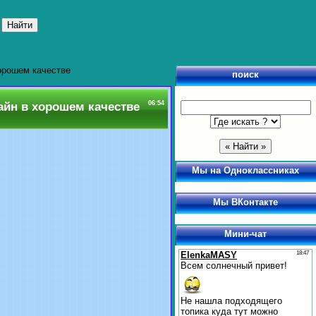
хорошем качестве
поиск
лайн в хорошем качестве
06:54
Мы на Одноклассниках
Мы ВКонтакте
Мини-чат