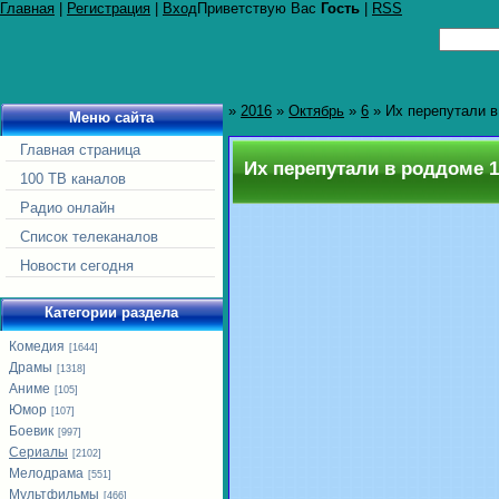
Главная
|
Регистрация
|
Вход
Приветствую Вас
Гость
|
RSS
»
2016
»
Октябрь
»
6
» Их перепутали в 
Меню сайта
Главная страница
Их перепутали в роддоме 1,
100 ТВ каналов
Радио онлайн
Список телеканалов
Новости сегодня
Категории раздела
Комедия
[1644]
Драмы
[1318]
Аниме
[105]
Юмор
[107]
Боевик
[997]
Сериалы
[2102]
Мелодрама
[551]
Мультфильмы
[466]