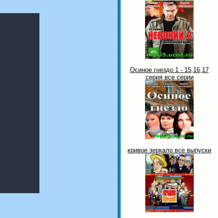
Осиное гнездо 1 - 15,16,17
серия все серии
кривое зеркало все выпуски