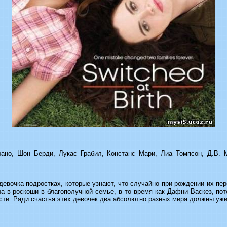
рано, Шон Берди, Лукас Грабил, Констанс Мари, Лиа Томпсон, Д.В.
девочка-подростках, которые узнают, что случайно при рождении их пер
 в роскоши в благополучной семье, в то время как Дафни Васкез, пот
сти. Ради счастья этих девочек два абсолютно разных мира должны ужи