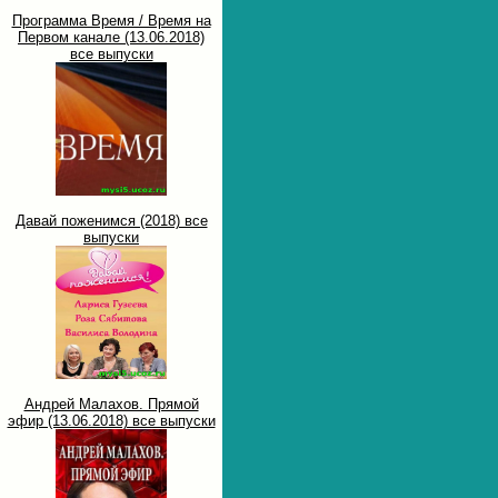
Программа Время / Время на
Первом канале (13.06.2018)
все выпуски
Давай поженимся (2018) все
выпуски
Андрей Малахов. Прямой
эфир (13.06.2018) все выпуски