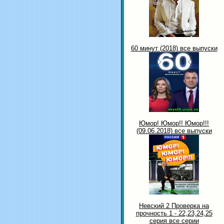
60 минут (2018) все выпуски
Юмор! Юмор!! Юмор!!!
(09.06.2018) все выпуски
Невский 2 Проверка на
прочность 1 - 22,23,24,25
серия все серии