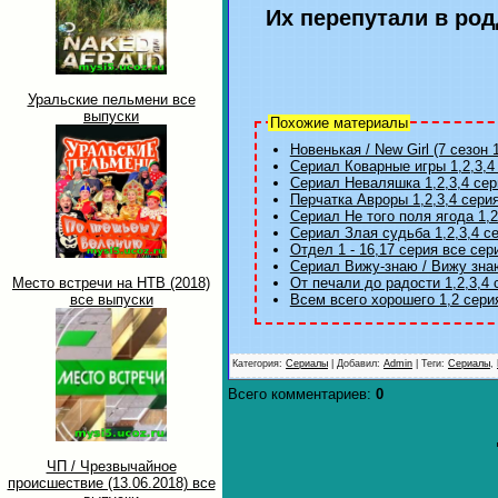
Их перепутали в родд
Уральские пельмени все
выпуски
Похожие материалы
Новенькая / New Girl (7 сезон 1
Сериал Коварные игры 1,2,3,4
Сериал Неваляшка 1,2,3,4 сер
Перчатка Авроры 1,2,3,4 сери
Сериал Не того поля ягода 1,2
Сериал Злая судьба 1,2,3,4 с
Отдел 1 - 16,17 серия все сер
Сериал Вижу-знаю / Вижу знаю
Место встречи на НТВ (2018)
От печали до радости 1,2,3,4 
все выпуски
Всем всего хорошего 1,2 сери
Категория
:
Сериалы
|
Добавил
:
Admin
|
Теги
:
Сериалы
,
Всего комментариев
:
0
ЧП / Чрезвычайное
происшествие (13.06.2018) все