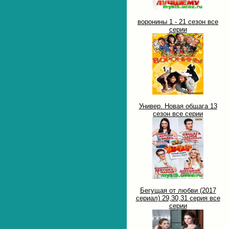
воронины 1 - 21 сезон все
серии
Универ. Новая общага 13
сезон все серии
Бегущая от любви (2017
сериал) 29,30,31 серия все
серии