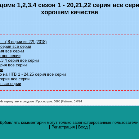
оме 1,2,3,4 сезон 1 - 20,21,22 серия все се
хорошем качестве
 - 7,8 серии из 22) (2018)
 серия все серии
ия все серии
я все серии
,3,4 серия все серии
ерия все серии
ии
 на НТВ 1 - 24,25 серия все серии
серия все серии
я все серии
Их перепутали в роддоме
| Просмотров: 5890 |
Рейтинг
:
5.0
/
24
Добавлять комментарии могут только зарегистрированные пользователи
[
Регистрация
|
Вход
]