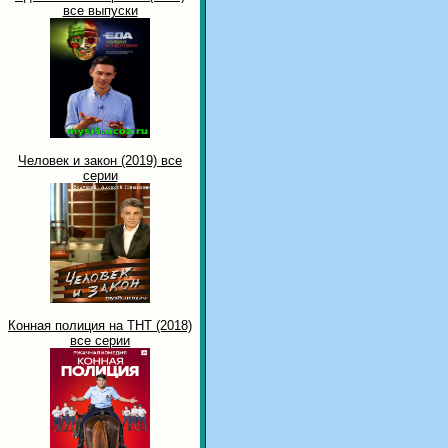
все выпуски
Человек и закон (2019) все
серии
Конная полиция на ТНТ (2018)
все серии