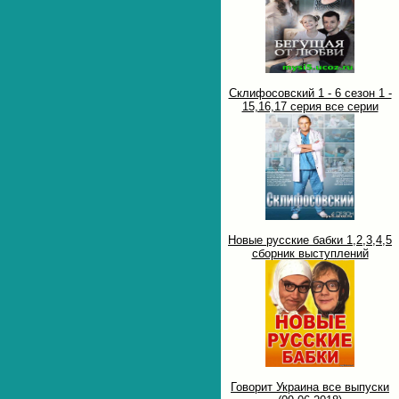
Склифосовский 1 - 6 сезон 1 -
15,16,17 серия все серии
Новые русские бабки 1,2,3,4,5
сборник выступлений
Говорит Украина все выпуски