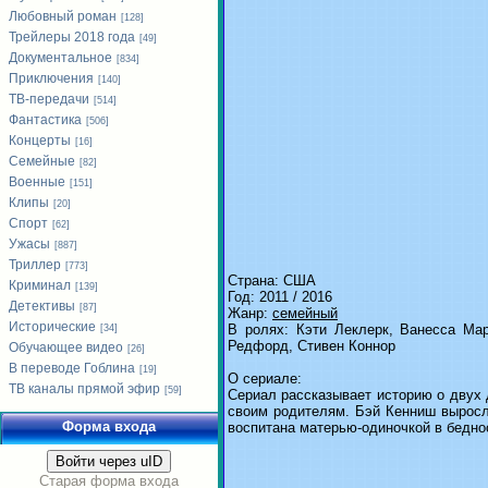
Любовный роман
[128]
Трейлеры 2018 года
[49]
Документальное
[834]
Приключения
[140]
ТВ-передачи
[514]
Фантастика
[506]
Концерты
[16]
Семейные
[82]
Военные
[151]
Клипы
[20]
Спорт
[62]
Ужасы
[887]
Триллер
[773]
Страна: США
Криминал
[139]
Год: 2011 / 2016
Детективы
[87]
Жанр:
семейный
Исторические
В ролях: Кэти Леклерк, Ванесса Ма
[34]
Редфорд, Стивен Коннор
Обучающее видео
[26]
В переводе Гоблина
[19]
О сериале:
ТВ каналы прямой эфир
[59]
Сериал рассказывает историю о двух 
своим родителям. Бэй Кенниш выросла
Форма входа
воспитана матерью-одиночкой в бедно
Войти через uID
Старая форма входа