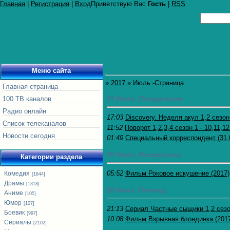
Главная
|
Регистрация
|
Вход
Приветствую Вас
Гость
|
RSS
Меню сайта
»
2017
»
Июль
-Страница
Главная страница
100 ТВ каналов
31 Июля, Понедельник
Радио онлайн
17:03
Discovery. Неделя акул 1,2 сезон
Список телеканалов
11:52
Поворот 1,2,3,4 сезон 1 - 10,11,1
Новости сегодня
01:49
Специальный корреспондент (31.
30 Июля, Воскресенье
Категории раздела
05:52
Фильм Роковое искушение (2017)
Комедия
[1644]
Драмы
[1318]
28 Июля, Пятница
Аниме
[105]
Юмор
[107]
21:13
Сериал Частные сыщики 1,2 сезон
Боевик
[997]
10:08
Фильм Взрывная блондинка (201
Сериалы
[2102]