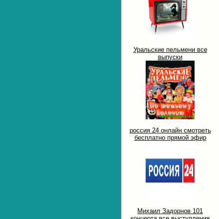
Уральские пельмени все
выпуски
россия 24 онлайн смотреть
бесплатно прямой эфир
Михаил Задорнов 101
концерта все выступления