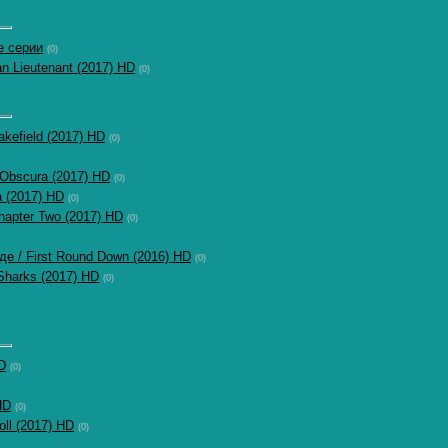
е серии
(0)
n Lieutenant (2017) HD
(0)
kefield (2017) HD
(0)
Obscura (2017) HD
(0)
 (2017) HD
(0)
hapter Two (2017) HD
(0)
е / First Round Down (2016) HD
(0)
Sharks (2017) HD
(0)
D
(0)
HD
(0)
ll (2017) HD
(0)