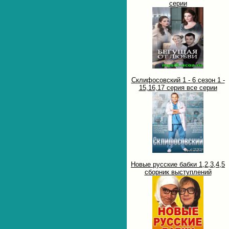
серии
Склифосовский 1 - 6 сезон 1 -
15,16,17 серия все серии
Новые русские бабки 1,2,3,4,5
сборник выступлений