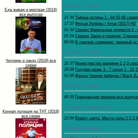
22 Июля, Суббота
Еда живая и мертвая (2019)
все выпуски
21:30
Тайные истины 1 - 64,65,66 серия
17:37
Фильм Любовь / Amar (2017) HD
01:34
Сериал Фамильные ценности 1 - 6
01:24
Сериал Закон и порядок. Специаль
00:06
В поисках сокровищ: змеиный ост
21 Июля, Пятница
Человек и закон (2019) все
22:37
Министерство времени 1,2,3 сезон
серии
20:58
Голубая кровь 1 - 7 сезон 1 - 22,
01:05
Фильм Черная бабочка / Black But
18 Июля, Вторник
00:35
Гражданская оборона все выпуск
17 Июля, Понедельник
Конная полиция на ТНТ (2018)
все серии
21:04
Вокруг света. Места силы 1,2,3,4
15 Июля, Суббота