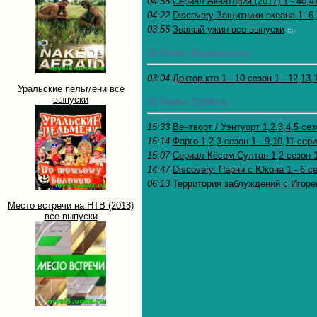
04:56
Сериал Акватория (2017) 1 - 40,4
04:22
Discovery Защитники океана 1- 6
03:56
Званый ужин все выпуски
(5)
02 Июля, Воскресенье
03:04
Доктор кто 1 - 10 сезон 1 - 12,13
Уральские пельмени все
выпуски
01 Июля, Суббота
15:33
Вентворт / Уэнтуорт 1,2,3,4,5 сез
15:14
Фарго 1,2,3 сезон 1 - 9,10,11 сер
15:07
Сериал Кёсем Султан 1,2 сезон 1
14:47
Discovery. Парни с Юкона 1 - 6 се
06:13
Территория заблуждений с Игоре
Место встречи на НТВ (2018)
все выпуски