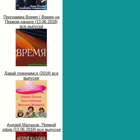
Программа Время / Время на
Первом канале (13.06.2018)
все выпуски
Давай поженимся (2018) все
выпуски
Андрей Малахов. Прямой
эфир (13.06.2018) все выпуски