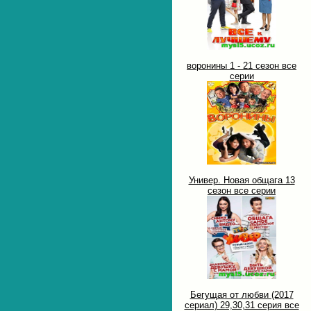
воронины 1 - 21 сезон все
серии
Универ. Новая общага 13
сезон все серии
Бегущая от любви (2017
сериал) 29,30,31 серия все