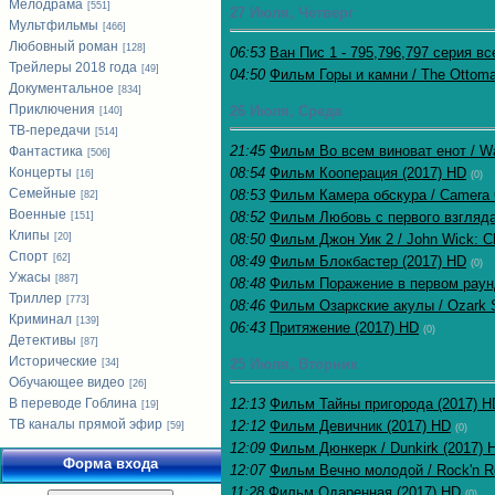
Мелодрама
[551]
27 Июля, Четверг
Мультфильмы
[466]
Любовный роман
[128]
06:53
Ван Пис 1 - 795,796,797 серия вс
Трейлеры 2018 года
[49]
04:50
Фильм Горы и камни / The Ottoma
Документальное
[834]
Приключения
26 Июля, Среда
[140]
ТВ-передачи
[514]
21:45
Фильм Во всем виноват енот / Wa
Фантастика
[506]
Концерты
08:54
Фильм Кооперация (2017) HD
[16]
(0)
Семейные
08:53
Фильм Камера обскура / Camera 
[82]
Военные
08:52
Фильм Любовь с первого взгляда
[151]
Клипы
[20]
08:50
Фильм Джон Уик 2 / John Wick: C
Спорт
[62]
08:49
Фильм Блокбастер (2017) HD
(0)
Ужасы
[887]
08:48
Фильм Поражение в первом раунд
Триллер
[773]
08:46
Фильм Озаркские акулы / Ozark 
Криминал
[139]
06:43
Притяжение (2017) HD
(0)
Детективы
[87]
Исторические
25 Июля, Вторник
[34]
Обучающее видео
[26]
В переводе Гоблина
12:13
Фильм Тайны пригорода (2017) H
[19]
ТВ каналы прямой эфир
12:12
Фильм Девичник (2017) HD
[59]
(0)
12:09
Фильм Дюнкерк / Dunkirk (2017) 
Форма входа
12:07
Фильм Вечно молодой / Rock'n Ro
11:28
Фильм Одаренная (2017) HD
(0)