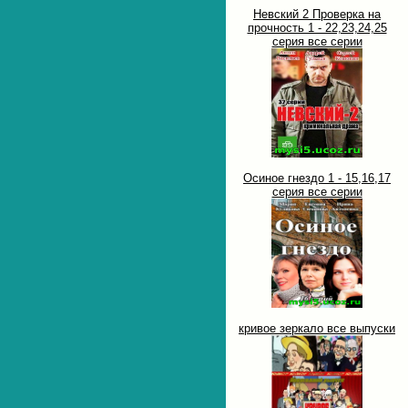
Невский 2 Проверка на
прочность 1 - 22,23,24,25
серия все серии
Осиное гнездо 1 - 15,16,17
серия все серии
кривое зеркало все выпуски