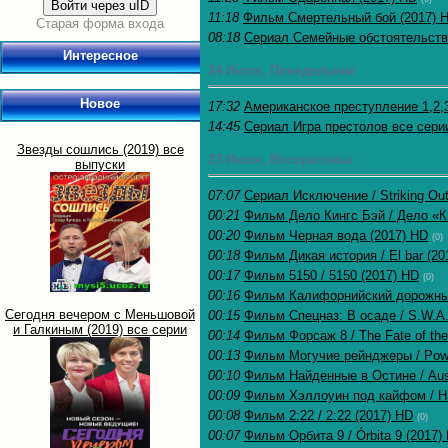
Войти через uID
11:18
Фильм Смертельный бой (2017) 
Старая форма входа
08:18
Сериал Семейные обстоятельства 
Интересное
24 Июля, Понедельник
Новое
17:32
Американское преступление 1,2,3 
14:45
Сериал Игра престолов все сери
Звезды сошлись (2019) все
23 Июля, Воскресенье
выпуски
07:07
Сериал Исключение / Striking Out
00:21
Фильм Дело Кингс Бэй / Дело «Ки
00:20
Фильм Черная вода (2017) HD
(0)
00:18
Фильм Дикая история / El bar (20
00:17
Фильм 5150 / 5150 (2017) HD
(0)
00:16
Фильм Калифорнийский дорожный
Сегодня вечером с Меньшовой
00:15
Фильм Спецназ: В осаде / S.W.A.T
и Галкиным (2019) все серии
00:14
Фильм Форсаж 8 / The Fate of the
00:13
Фильм Могучие рейнджеры / Powe
00:10
Фильм Найденные в Остине / Aus
00:09
Фильм Хэллоуин под кайфом / Ha
00:08
Фильм 2:22 / 2:22 (2017) HD
(0)
00:07
Фильм Орбита 9 / Órbita 9 (2017)