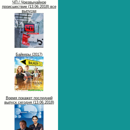
ЧП / Чрезвычайное
происшествие (13.06.2018) все
выпуски
Байкеры (2017)
Время покажет последний
выпуск сегодня (13.06.2018)